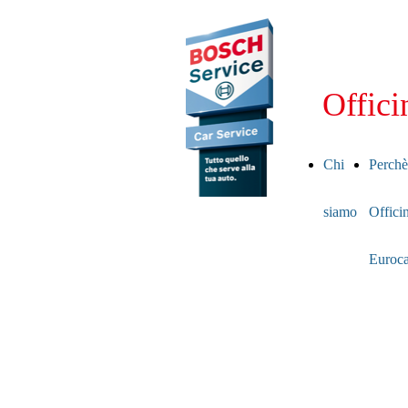
Offici
Chi
Perchè
siamo
Offici
Euroca