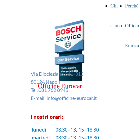
Chi
Perchè
siamo
Offici
Euroca
Via Diocleziano,311-313
80124 Napoli
Officine Eurocar
Tel. 081 762 8945
E-mail: info@officine-eurocar.it
I nostri orari:
lunedì
08:30–13, 15–18:30
martedì
08:30–13, 15–18:30